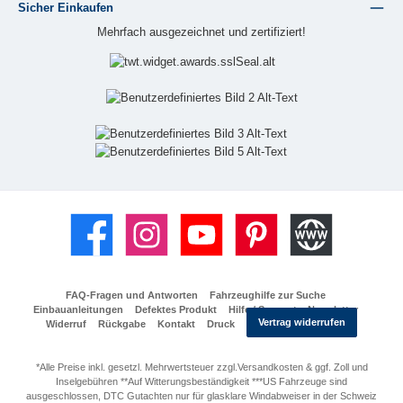
Sicher Einkaufen
Mehrfach ausgezeichnet und zertifiziert!
Facebook
Instagram
YouTube
Pinterest
Website
FAQ-Fragen und Antworten
Fahrzeughilfe zur Suche
Einbauanleitungen
Defektes Produkt
Hilfe / Support
Newsletter
Vertrag widerrufen
Widerruf
Rückgabe
Kontakt
Druck
*Alle Preise inkl. gesetzl. Mehrwertsteuer zzgl.Versandkosten & ggf. Zoll und
Inselgebühren **Auf Witterungsbeständigkeit ***US Fahrzeuge sind
ausgeschlossen, DTC Gutachten nur für glasklare Windabweiser in der Schweiz