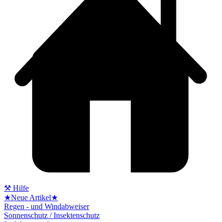
⚒ Hilfe
★Neue Artikel★
Regen - und Windabweiser
Sonnenschutz / Insektenschutz