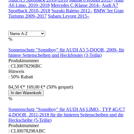
A6 Limo. 2010–2018
Mercedes C-Klasse 2014–
Audi A7
Sportback 2010–2018
Suzuki Baleno 2012–
BMW 5er Gran
Turismo 2009–2017
Subaru Levorg 2015–
%
Sonnenschutz "Sonniboy" für AUDI A5 5-DOOR, 2009- für
hintere Seitenscheiben und Heckfenster (3-Teilig)
Produktnummer
: CLI0078296BC
Hinweis
: 50% Rabatt
84,50 €*
169,00 €*
(50% gespart)
In den Warenkorb
%
Sonnenschutz "Sonniboy" für AUDI A6 LIMO., TYP 4G/C7
4-DOOR, 2011-2018 für die hinteren Seitenscheiben und die
Heckscheibe (5-Teilig)
Produktnummer
: CLI0078298ABC