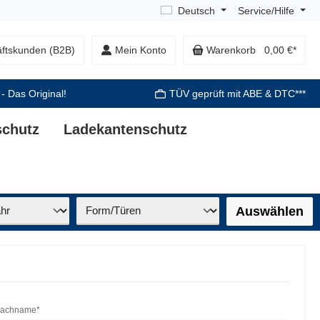
Deutsch
Service/Hilfe
ftskunden (B2B)
Mein Konto
Warenkorb
0,00 €*
 - Das Original!
TÜV geprüft mit ABE & DTC***
schutz
Ladekantenschutz
Auswählen
achname*