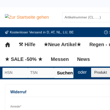
springen
Zur Hauptnavigation springen
Kostenloser Versand in D, AT, NL, LU, BE
⚒ Hilfe
★Neue Artikel★
Regen -
★ SALE -50% ★
Messen
News
oder
Suchen
Widerruf
Anrede*