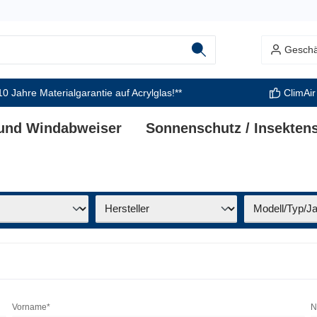
Geschä
10 Jahre Materialgarantie auf Acrylglas!**
ClimAir
 und Windabweiser
Sonnenschutz / Insekten
Vorname*
N