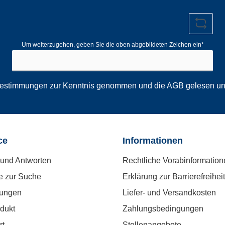
Adresse*
Um weiterzugehen, geben Sie die oben abgebildeten Zeichen ein*
bestimmungen
zur Kenntnis genommen und die
AGB
gelesen und
ce
Informationen
und Antworten
Rechtliche Vorabinformation
e zur Suche
Erklärung zur Barrierefreiheit
tungen
Liefer- und Versandkosten
dukt
Zahlungsbedingungen
rt
Stellenangebote