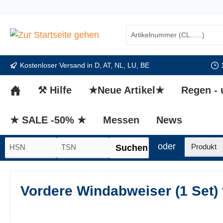
springen
Zur Hauptnavigation springen
Kostenloser Versand in D, AT, NL, LU, BE
⚒ Hilfe
★Neue Artikel★
Regen -
★ SALE -50% ★
Messen
News
oder
Suchen
Vordere Windabweiser (1 Set) 