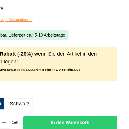
*
. zzgl. Versandkosten
bar, Lieferzeit ca.: 5-10 Arbeitstage
 Rabatt
(
-20%
) wenn Sie den Artikel in den
 legen!
ENDVERBRAUCHER<<<>>>NICHT FÜR LKW ZUBEHÖR<<<<
ählen
u
Schwarz
ib den gewünschten Wert ein oder benutze die Schaltflächen um die Anzahl zu er
Set
In den Warenkorb