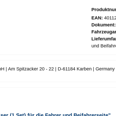
Produktn
EAN:
4011
Dokument
Fahrzeuga
Lieferumf
und Beifahr
H | Am Spitzacker 20 - 22 | D-61184 Karben | Germany
r (1 Set) für die Fahrer und Beifahrerseite"