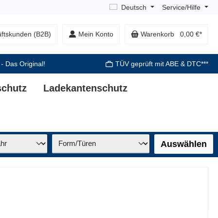
Deutsch
Service/Hilfe
ftskunden (B2B)
Mein Konto
Warenkorb
0,00 €*
 - Das Original!
TÜV geprüft mit ABE & DTC***
schutz
Ladekantenschutz
Auswählen