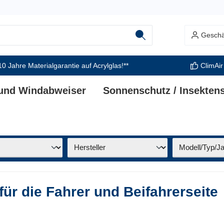
Geschä
10 Jahre Materialgarantie auf Acrylglas!**
ClimAir
 und Windabweiser
Sonnenschutz / Insekten
für die Fahrer und Beifahrerseite