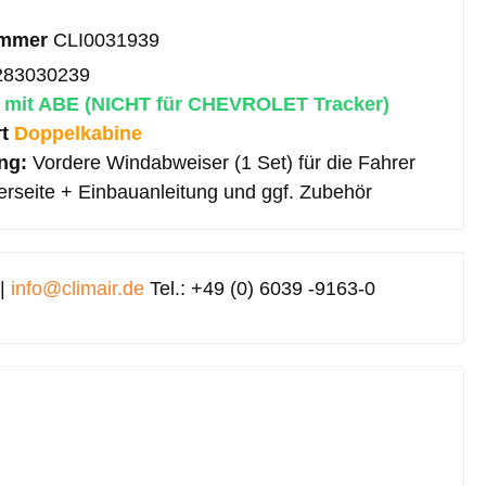
ummer
CLI0031939
283030239
:
mit ABE (NICHT für CHEVROLET Tracker)
rt
Doppelkabine
ang:
Vordere Windabweiser (1 Set) für die Fahrer
erseite + Einbauanleitung und ggf. Zubehör
 |
info@climair.de
Tel.: +49 (0) 6039 -9163-0