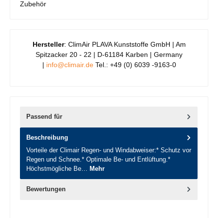
Zubehör
Hersteller
: ClimAir PLAVA Kunststoffe GmbH | Am
Spitzacker 20 - 22 | D-61184 Karben | Germany
|
info@climair.de
Tel.: +49 (0) 6039 -9163-0
Passend für
Beschreibung
Vorteile der Climair Regen- und Windabweiser:* Schutz vor
Regen und Schnee.* Optimale Be- und Entlüftung.*
Höchstmögliche Be…
Mehr
Bewertungen