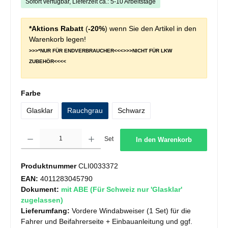
Sofort verfügbar, Lieferzeit ca.: 5-10 Arbeitstage
*Aktions Rabatt
(
-20%
) wenn Sie den Artikel in den
Warenkorb legen!
>>>*NUR FÜR ENDVERBRAUCHER<<<>>>NICHT FÜR LKW
ZUBEHÖR<<<<
auswählen
Farbe
Glasklar
Rauchgrau
Schwarz
Produkt Anzahl: Gib den gewünschten Wert ein oder benutze die Schaltflächen um die 
Set
In den Warenkorb
Produktnummer
CLI0033372
EAN:
4011283045790
Dokument:
mit ABE (Für Schweiz nur 'Glasklar'
zugelassen)
Lieferumfang:
Vordere Windabweiser (1 Set) für die
Fahrer und Beifahrerseite + Einbauanleitung und ggf.