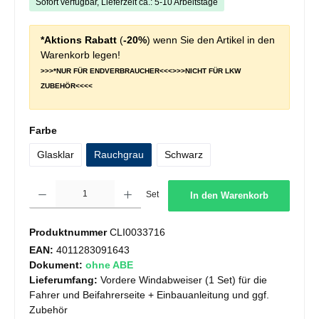
Sofort verfügbar, Lieferzeit ca.: 5-10 Arbeitstage
*Aktions Rabatt
(
-20%
) wenn Sie den Artikel in den
Warenkorb legen!
>>>*NUR FÜR ENDVERBRAUCHER<<<>>>NICHT FÜR LKW
ZUBEHÖR<<<<
auswählen
Farbe
Glasklar
Rauchgrau
Schwarz
Produkt Anzahl: Gib den gewünschten Wert ein oder benutze die Schaltflächen um die 
Set
In den Warenkorb
Produktnummer
CLI0033716
EAN:
4011283091643
Dokument:
ohne ABE
Lieferumfang:
Vordere Windabweiser (1 Set) für die
Fahrer und Beifahrerseite + Einbauanleitung und ggf.
Zubehör