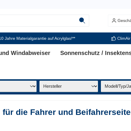
Geschä
10 Jahre Materialgarantie auf Acrylglas!**
ClimAir
 und Windabweiser
Sonnenschutz / Insekten
für die Fahrer und Beifahrerseite