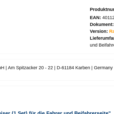
Produktn
EAN:
4011
Dokument
Version:
R
Lieferumf
und Beifahr
H | Am Spitzacker 20 - 22 | D-61184 Karben | Germany
er (1 Set) für die Fahrer und Beifahrerseite"