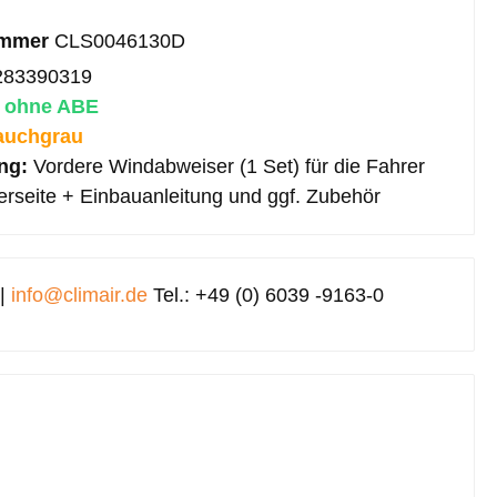
ummer
CLS0046130D
283390319
:
ohne ABE
auchgrau
ang:
Vordere Windabweiser (1 Set) für die Fahrer
erseite + Einbauanleitung und ggf. Zubehör
 |
info@climair.de
Tel.: +49 (0) 6039 -9163-0