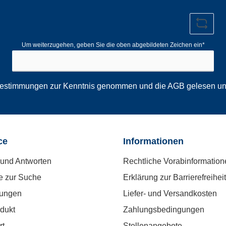
Adresse*
Um weiterzugehen, geben Sie die oben abgebildeten Zeichen ein*
bestimmungen
zur Kenntnis genommen und die
AGB
gelesen und
ce
Informationen
und Antworten
Rechtliche Vorabinformation
e zur Suche
Erklärung zur Barrierefreiheit
tungen
Liefer- und Versandkosten
dukt
Zahlungsbedingungen
rt
Stellenangebote