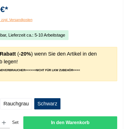
 €*
. zzgl. Versandkosten
bar, Lieferzeit ca.: 5-10 Arbeitstage
 Rabatt
(
-20%
) wenn Sie den Artikel in den
 legen!
ENDVERBRAUCHER<<<>>>NICHT FÜR LKW ZUBEHÖR<<<<
ählen
Rauchgrau
Schwarz
ib den gewünschten Wert ein oder benutze die Schaltflächen um die Anzahl zu er
Set
In den Warenkorb