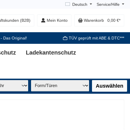
Deutsch
Service/Hilfe
ftskunden (B2B)
Mein Konto
Warenkorb
0,00 €*
 - Das Original!
TÜV geprüft mit ABE & DTC***
schutz
Ladekantenschutz
Auswählen