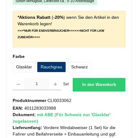
Sofort verfügbar, Lieferzeit ca.: 5-10 Arbeitstage
*Aktions Rabatt
(
-20%
) wenn Sie den Artikel in den
Warenkorb legen!
>>>*NUR FÜR ENDVERBRAUCHER<<<>>>NICHT FÜR LKW
ZUBEHÖR<<<<
auswählen
Farbe
Glasklar
Rauchgrau
Schwarz
Produkt Anzahl: Gib den gewünschten Wert ein oder benutze die Schaltflächen um die 
Set
In den Warenkorb
Produktnummer
CLI0033062
EAN:
4011283033988
Dokument:
mit ABE (Für Schweiz nur 'Glasklar'
zugelassen)
Lieferumfang:
Vordere Windabweiser (1 Set) für die
Fahrer und Beifahrerseite + Einbauanleitung und ggf.