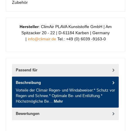
Zubehör
Hersteller
: ClimAir PLAVA Kunststoffe GmbH | Am
Spitzacker 20 - 22 | D-61184 Karben | Germany
|
info@climair.de
Tel.: +49 (0) 6039 -9163-0
Passend für
Beschreibung
Vorteile der Climair Regen- und Windabweiser:* Schutz vor
Regen und Schnee.* Optimale Be- und Entlüftung.*
Höchstmögliche Be…
Mehr
Bewertungen