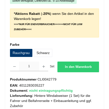
Sofort verfügbar, Lieferzeit ca.: 5-10 Arbeitstage
*Aktions Rabatt
(
-20%
) wenn Sie den Artikel in den
Warenkorb legen!
>>>*NUR FÜR ENDVERBRAUCHER<<<>>>NICHT FÜR LKW
ZUBEHÖR<<<<
auswählen
Farbe
Rauchgrau
Schwarz
Produkt Anzahl: Gib den gewünschten Wert ein oder benutze die Schaltflächen um die 
Set
In den Warenkorb
Produktnummer
CLI0042779
EAN:
4011283035227
Dokument:
nicht eintragungspflichtig
Lieferumfang:
Hintere Windabweiser (1 Set) für die
Fahrer und Beifahrerseite + Einbauanleitung und ggf.
Zubehör